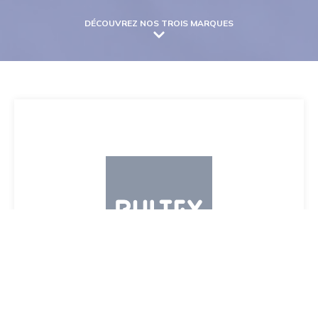
DÉCOUVREZ NOS TROIS MARQUES
BULTEX
La marque experte du sommeil
Pionnière dans le domaine du « bien-dormir »,
la marque se distingue par sa technologie unique
et brevetée BULTEX.
Le sommeil est précieux pour l’impact
qu’il a sur nos vies. Depuis 1984, Bultex met toute
son expertise, sa science et ses innovations dans
DÉCOUVRIR BULTEX.FR
le domaine de la literie, au service du mieux vivre.