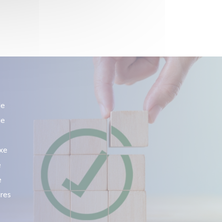
le
ue
ixe
e
e
ires