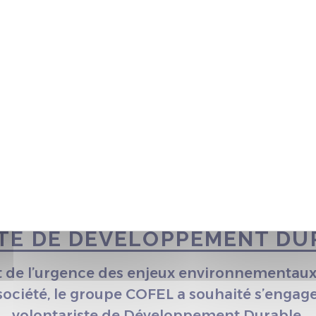
NTS
TE DE DÉVELOPPEMENT DU
 de l’urgence des enjeux environnementau
 société, le groupe COFEL a souhaité s’enga
volontariste de Développement Durable.