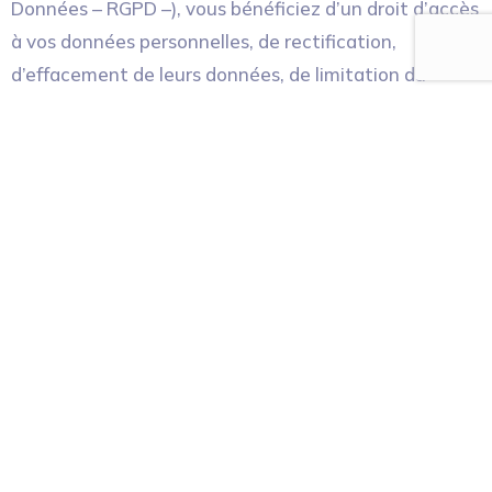
Données – RGPD –), vous bénéficiez d’un droit d’accès
à vos données personnelles, de rectification,
d’effacement de leurs données, de limitation du
traitement, de portabilité des données et
d’opposition au traitement de vos données
personnelles, que vous pouvez exercer en vous
adressant à COFEL Industries, DPO, 57 rue Yves
Kermen, 92650 Boulogne-Billancourt Cedex ou
dpo@cofel.biz.
Pour plus d’information concernant le traitement de
vos données personnelles, vous pouvez consulter
notre politique de protection des données
personnelles.
Politique de Confidentialité – Groupe Cofel