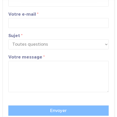
/
Votre e-mail
*
R
a
i
s
Sujet
*
o
n
*
Votre message
*
Envoyer