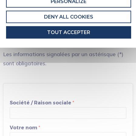
PERSONALIZE
Vous êtes un
DENY ALL COOKIES
professionnel /
TOUT ACCEPTER
distributeur
Les informations signalées par un astérisque (*)
sont obligatoires.
Société / Raison sociale
*
Votre nom
*