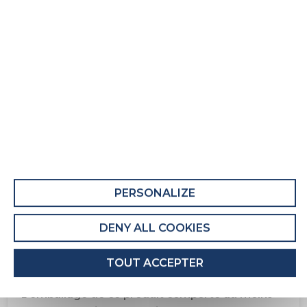
Matelas adulte Memoe 2
Fiche Produit relative aux qualités et
caractéristiques environnementales
QUALITÉS ET CARACTÉRISTIQUES
ENVIRONNEMENTALES DU MEUBLE
Ce produit comporte au moins 10% de matières
recyclées.
PERSONALIZE
Recyclabilité du produit : Majoritairement
Recyclable
DENY ALL COOKIES
QUALITÉS ET CARACTÉRISTIQUES
TOUT ACCEPTER
ENVIRONNEMENTALES DE L’EMBALLAGE
L'emballage de ce produit comporte au moins