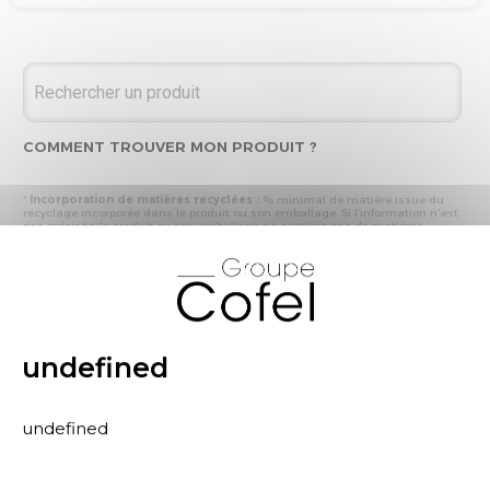
COMMENT TROUVER MON PRODUIT ?
*
Incorporation de matières recyclées :
% minimal de matière issue du
recyclage incorporée dans le produit ou son emballage. Si l’information n'est
pas précisée, le produit ou son emballage ne contient pas de matières
recyclées.
X
* Recyclabilité :
- « produit ou emballage majoritairement recyclable » : la matière recyclée
produite par les processus de recyclage mis en œuvre représente plus de 50
% en masse du déchet collecté
- « produit ou emballage entièrement recyclable » : la matière recyclée
produite par les processus de recyclage mis en œuvre représente plus de 95
% en masse du déchet collecté
undefined
* Primes et pénalités appliquées au produit :
nous déclarons dans cette
rubrique les primes et pénalités déclarées à ECOMAISON et CITEO (Eco
organismes français) lors de la déclaration annuelle de nos produits.
undefined