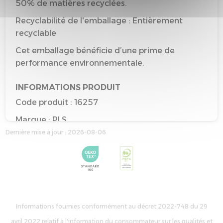
50% de matières recyclées.
Recyclabilité de l'emballage : Entièrement
recyclable
Cet emballage bénéficie d’une prime de
performance environnementale.
INFORMATIONS PRODUIT
Code produit : 16257
Marque : PLS
Dernière mise à jour : 2026-08-06
Type : Matelas adulte
Taille de référence : 140*190
Couleur de référence : TISSU GRIS SOURIS
Informations fournies conformément au décret 2022-748 du 29
avril 2022 relatif à l'information du consommateur sur les qualités et