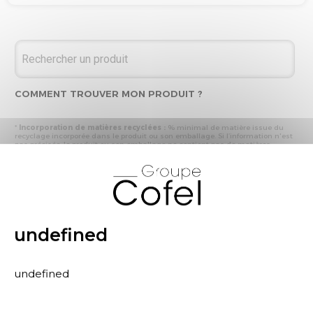
COMMENT TROUVER MON PRODUIT ?
*
Incorporation de matières recyclées :
% minimal de matière issue du
recyclage incorporée dans le produit ou son emballage. Si l’information n'est
pas précisée, le produit ou son emballage ne contient pas de matières
recyclées.
X
* Recyclabilité :
- « produit ou emballage majoritairement recyclable » : la matière recyclée
produite par les processus de recyclage mis en œuvre représente plus de 50
% en masse du déchet collecté
- « produit ou emballage entièrement recyclable » : la matière recyclée
produite par les processus de recyclage mis en œuvre représente plus de 95
% en masse du déchet collecté
undefined
* Primes et pénalités appliquées au produit :
nous déclarons dans cette
rubrique les primes et pénalités déclarées à ECOMAISON et CITEO (Eco
organismes français) lors de la déclaration annuelle de nos produits.
undefined