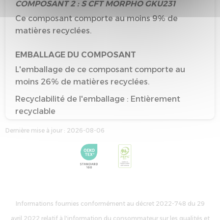
COMPOSANT 2 : S CFT MORPHO GKU231
Ce composant comporte au moins 9% de
matières recyclées.
EMBALLAGE DU COMPOSANT
L'emballage de ce composant comporte au
moins 26% de matières recyclées.
Recyclabilité de l'emballage : Entièrement
recyclable
Cet emballage bénéficie d’une prime de
Dernière mise à jour : 2026-08-06
performance environnementale.
Informations fournies conformément au décret 2022-748 du 29
avril 2022 relatif à l'information du consommateur sur les qualités et