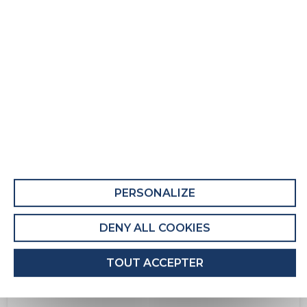
Ensemble literie Nid
COMPOSANT 1 : M NID
Ce composant comporte au moins 55% de
matières recyclées.
Recyclabilité du composant : Majoritairement
Recyclable
PERSONALIZE
EMBALLAGE DU COMPOSANT
L'emballage de ce composant comporte au
DENY ALL COOKIES
moins 50% de matières recyclées.
Recyclabilité de l'emballage : Entièrement
TOUT ACCEPTER
recyclable