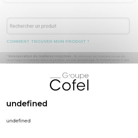
COMMENT TROUVER MON PRODUIT ?
*
Incorporation de matières recyclées :
% minimal de matière issue du
recyclage incorporée dans le produit ou son emballage. Si l’information n'est
pas précisée, le produit ou son emballage ne contient pas de matières
recyclées.
X
* Recyclabilité :
- « produit ou emballage majoritairement recyclable » : la matière recyclée
produite par les processus de recyclage mis en œuvre représente plus de 50
% en masse du déchet collecté
- « produit ou emballage entièrement recyclable » : la matière recyclée
produite par les processus de recyclage mis en œuvre représente plus de 95
% en masse du déchet collecté
undefined
* Primes et pénalités appliquées au produit :
nous déclarons dans cette
rubrique les primes et pénalités déclarées à ECOMAISON et CITEO (Eco
organismes français) lors de la déclaration annuelle de nos produits.
undefined