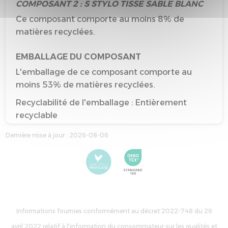
COMPOSANT 2 : S STYLO TISSE SABLE BLANC
Ce composant comporte au moins 8% de
matières recyclées.
EMBALLAGE DU COMPOSANT
L'emballage de ce composant comporte au
moins 53% de matières recyclées.
Recyclabilité de l'emballage : Entièrement
recyclable
Dernière mise à jour : 2026-08-06
Informations fournies conformément au décret 2022-748 du 29
avril 2022 relatif à l'information du consommateur sur les qualités et