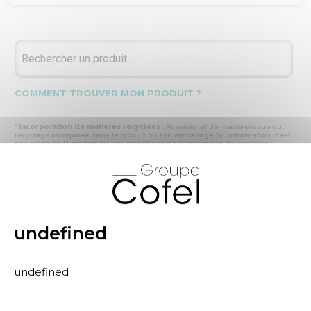
COMMENT TROUVER MON PRODUIT ?
*
Incorporation de matières recyclées :
% minimal de matière issue du
recyclage incorporée dans le produit ou son emballage. Si l’information n'est
pas précisée, le produit ou son emballage ne contient pas de matières
recyclées.
X
* Recyclabilité :
- « produit ou emballage majoritairement recyclable » : la matière recyclée
produite par les processus de recyclage mis en œuvre représente plus de 50
% en masse du déchet collecté
- « produit ou emballage entièrement recyclable » : la matière recyclée
produite par les processus de recyclage mis en œuvre représente plus de 95
% en masse du déchet collecté
undefined
* Primes et pénalités appliquées au produit :
nous déclarons dans cette
rubrique les primes et pénalités déclarées à ECOMAISON et CITEO (Eco
organismes français) lors de la déclaration annuelle de nos produits.
undefined