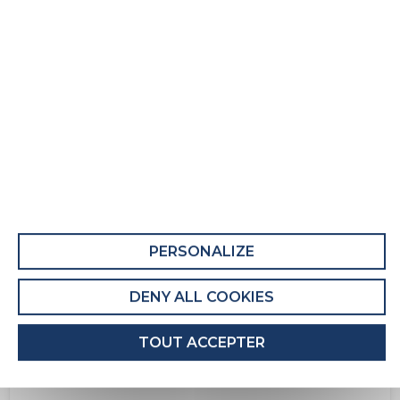
Ensemble literie Gaston 2
COMPOSANT 1 : M GASTON 2
Ce composant comporte au moins 52% de
matières recyclées.
Recyclabilité du composant : Majoritairement
Recyclable
PERSONALIZE
EMBALLAGE DU COMPOSANT
L'emballage de ce composant comporte au
DENY ALL COOKIES
moins 50% de matières recyclées.
Recyclabilité de l'emballage : Entièrement
TOUT ACCEPTER
recyclable