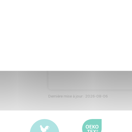
Code produit : 14305
Marque : MERINOS
Type : Matelas adulte
Taille de référence : 140*190
Couleur de référence : BLANC
Dernière mise à jour : 2026-08-06