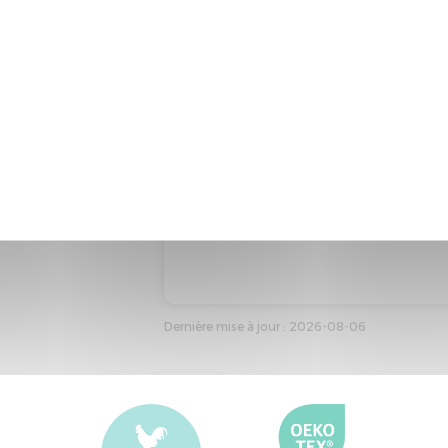
Code produit : 12405
Marque : MERINOS
Type : Matelas adulte
Taille de référence : 140*190
Couleur de référence : BLANC
Dernière mise à jour : 2026-08-06