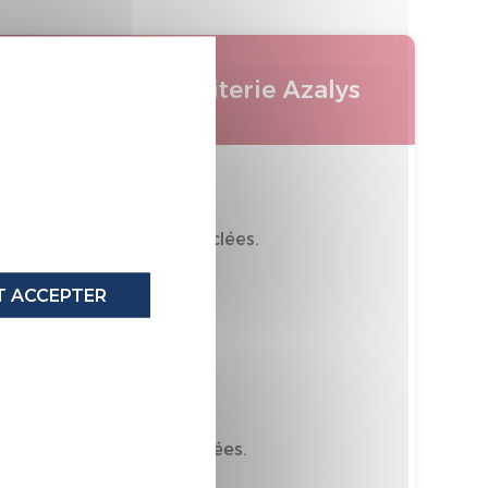
X
Ensemble literie Azalys
 40% de matières recyclées.
oritairement Recyclable
 ACCEPTER
tièrement recyclable
LLE GREGE
 5% de matières recyclées.