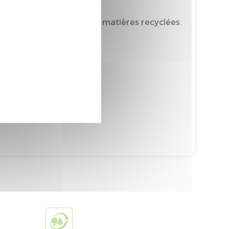
mporte au moins 16% de matières recyclées.
tièrement recyclable