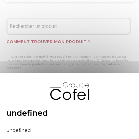
COMMENT TROUVER MON PRODUIT ?
*
Incorporation de matières recyclées :
% minimal de matière issue du
recyclage incorporée dans le produit ou son emballage. Si l’information n'est
pas précisée, le produit ou son emballage ne contient pas de matières
recyclées.
* Recyclabilité :
- « produit ou emballage majoritairement recyclable » : la matière recyclée
X
produite par les processus de recyclage mis en œuvre représente plus de 50
% en masse du déchet collecté
- « produit ou emballage entièrement recyclable » : la matière recyclée
produite par les processus de recyclage mis en œuvre représente plus de 95
% en masse du déchet collecté
* Primes et pénalités appliquées au produit :
nous déclarons dans cette
rubrique les primes et pénalités déclarées à ECOMAISON et CITEO (Eco
undefined
organismes français) lors de la déclaration annuelle de nos produits.
undefined