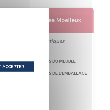
X
Oreiller Nymphea Moelleux
qualités et caractéristiques
UES ENVIRONNEMENTALES DU MEUBLE
 ACCEPTER
ES ENVIRONNEMENTALES DE L’EMBALLAGE