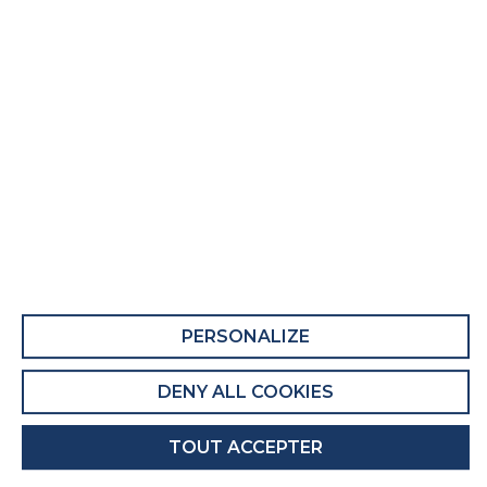
Dosseret Carre Stellaire
Fiche Produit relative aux qualités et
caractéristiques environnementales
QUALITÉS ET CARACTÉRISTIQUES
ENVIRONNEMENTALES DU MEUBLE
QUALITÉS ET CARACTÉRISTIQUES
ENVIRONNEMENTALES DE L’EMBALLAGE
PERSONALIZE
Recyclabilité de l'emballage : Majoritairement
recyclable
DENY ALL COOKIES
INFORMATIONS PRODUIT
TOUT ACCEPTER
Code produit : 15877