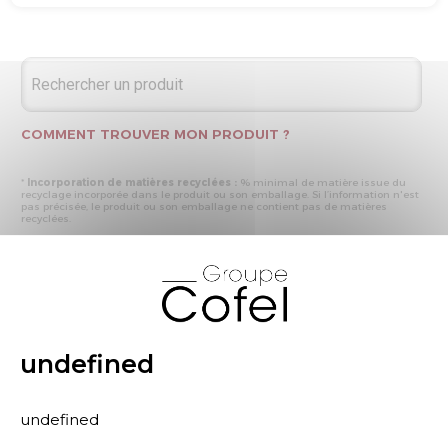
COMMENT TROUVER MON PRODUIT ?
*
Incorporation de matières recyclées :
% minimal de matière issue du
recyclage incorporée dans le produit ou son emballage. Si l’information n'est
pas précisée, le produit ou son emballage ne contient pas de matières
recyclées.
* Recyclabilité :
- « produit ou emballage majoritairement recyclable » : la matière recyclée
X
produite par les processus de recyclage mis en œuvre représente plus de 50
% en masse du déchet collecté
- « produit ou emballage entièrement recyclable » : la matière recyclée
produite par les processus de recyclage mis en œuvre représente plus de 95
% en masse du déchet collecté
* Primes et pénalités appliquées au produit :
nous déclarons dans cette
rubrique les primes et pénalités déclarées à ECOMAISON et CITEO (Eco
undefined
organismes français) lors de la déclaration annuelle de nos produits.
undefined