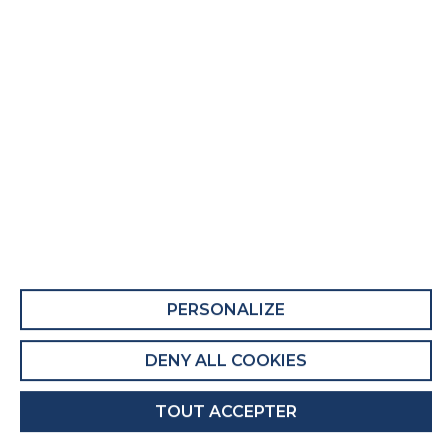
Matelas adulte Ap Business 5001
Fiche Produit relative aux qualités et
caractéristiques environnementales
QUALITÉS ET CARACTÉRISTIQUES
ENVIRONNEMENTALES DU MEUBLE
Ce produit comporte au moins 33% de matières
recyclées.
Recyclabilité du produit : Majoritairement
PERSONALIZE
Recyclable
DENY ALL COOKIES
QUALITÉS ET CARACTÉRISTIQUES
ENVIRONNEMENTALES DE L’EMBALLAGE
TOUT ACCEPTER
Recyclabilité de l'emballage : Entièrement