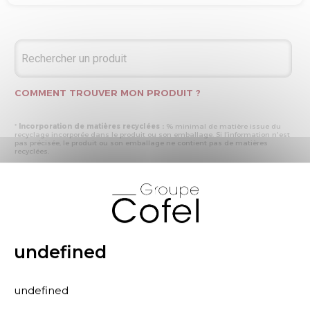
COMMENT TROUVER MON PRODUIT ?
*
Incorporation de matières recyclées :
% minimal de matière issue du
recyclage incorporée dans le produit ou son emballage. Si l’information n'est
pas précisée, le produit ou son emballage ne contient pas de matières
recyclées.
* Recyclabilité :
- « produit ou emballage majoritairement recyclable » : la matière recyclée
X
produite par les processus de recyclage mis en œuvre représente plus de 50
% en masse du déchet collecté
- « produit ou emballage entièrement recyclable » : la matière recyclée
produite par les processus de recyclage mis en œuvre représente plus de 95
% en masse du déchet collecté
* Primes et pénalités appliquées au produit :
nous déclarons dans cette
rubrique les primes et pénalités déclarées à ECOMAISON et CITEO (Eco
undefined
organismes français) lors de la déclaration annuelle de nos produits.
undefined