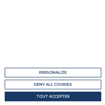
Ensemble literie L'illustre
COMPOSANT 1 : M L ILLUSTRE GIH090
Ce composant comporte au moins 41% de
matières recyclées.
Recyclabilité du composant : Majoritairement
Recyclable
EMBALLAGE DU COMPOSANT
PERSONALIZE
Recyclabilité de l'emballage : Entièrement
recyclable
DENY ALL COOKIES
COMPOSANT 2 : SP NATURE FERME
TOUT ACCEPTER
Ce composant comporte au moins 6% de