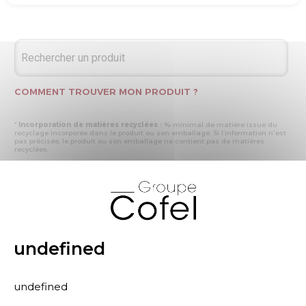
COMMENT TROUVER MON PRODUIT ?
*
Incorporation de matières recyclées :
% minimal de matière issue du
recyclage incorporée dans le produit ou son emballage. Si l’information n'est
pas précisée, le produit ou son emballage ne contient pas de matières
recyclées.
* Recyclabilité :
- « produit ou emballage majoritairement recyclable » : la matière recyclée
X
produite par les processus de recyclage mis en œuvre représente plus de 50
% en masse du déchet collecté
- « produit ou emballage entièrement recyclable » : la matière recyclée
produite par les processus de recyclage mis en œuvre représente plus de 95
% en masse du déchet collecté
* Primes et pénalités appliquées au produit :
nous déclarons dans cette
rubrique les primes et pénalités déclarées à ECOMAISON et CITEO (Eco
undefined
organismes français) lors de la déclaration annuelle de nos produits.
undefined