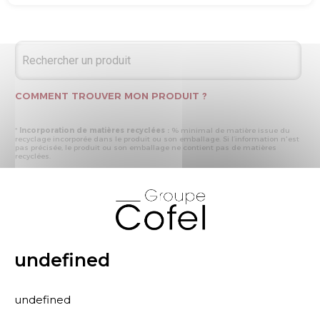
COMMENT TROUVER MON PRODUIT ?
*
Incorporation de matières recyclées :
% minimal de matière issue du
recyclage incorporée dans le produit ou son emballage. Si l’information n'est
pas précisée, le produit ou son emballage ne contient pas de matières
recyclées.
* Recyclabilité :
- « produit ou emballage majoritairement recyclable » : la matière recyclée
X
produite par les processus de recyclage mis en œuvre représente plus de 50
% en masse du déchet collecté
- « produit ou emballage entièrement recyclable » : la matière recyclée
produite par les processus de recyclage mis en œuvre représente plus de 95
% en masse du déchet collecté
* Primes et pénalités appliquées au produit :
nous déclarons dans cette
rubrique les primes et pénalités déclarées à ECOMAISON et CITEO (Eco
undefined
organismes français) lors de la déclaration annuelle de nos produits.
undefined