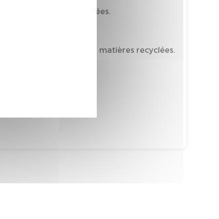
 6% de matières recyclées.
mporte au moins 32% de matières recyclées.
tièrement recyclable