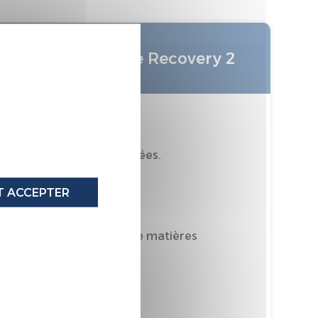
X
Ensemble literie Recovery 2
 6% de matières recyclées.
oritairement Recyclable
 ACCEPTER
omporte au moins 50% de matières
tièrement recyclable
GRIS FUME