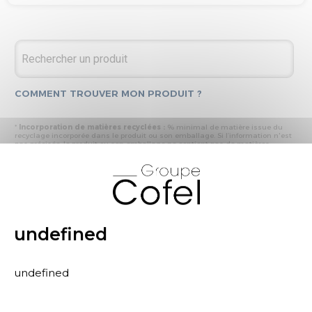
COMMENT TROUVER MON PRODUIT ?
*
Incorporation de matières recyclées :
% minimal de matière issue du
recyclage incorporée dans le produit ou son emballage. Si l’information n'est
pas précisée, le produit ou son emballage ne contient pas de matières
recyclées.
X
* Recyclabilité :
- « produit ou emballage majoritairement recyclable » : la matière recyclée
produite par les processus de recyclage mis en œuvre représente plus de 50
% en masse du déchet collecté
- « produit ou emballage entièrement recyclable » : la matière recyclée
produite par les processus de recyclage mis en œuvre représente plus de 95
% en masse du déchet collecté
undefined
* Primes et pénalités appliquées au produit :
nous déclarons dans cette
rubrique les primes et pénalités déclarées à ECOMAISON et CITEO (Eco
organismes français) lors de la déclaration annuelle de nos produits.
undefined