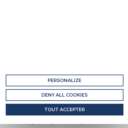
Matelas adulte Reset Extra Strong
Fiche Produit relative aux qualités et
caractéristiques environnementales
QUALITÉS ET CARACTÉRISTIQUES
ENVIRONNEMENTALES DU MEUBLE
Ce produit comporte au moins 52% de
matières recyclées.
PERSONALIZE
Recyclabilité du produit : Majoritairement
Recyclable
DENY ALL COOKIES
QUALITÉS ET CARACTÉRISTIQUES
TOUT ACCEPTER
ENVIRONNEMENTALES DE L’EMBALLAGE
L'emballage de ce produit comporte au moins