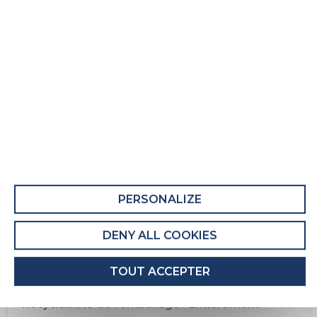
Matelas adulte Lusty
Fiche Produit relative aux qualités et
caractéristiques environnementales
QUALITÉS ET CARACTÉRISTIQUES
ENVIRONNEMENTALES DU MEUBLE
Ce produit comporte au moins 7% de matières
recyclées.
PERSONALIZE
Recyclabilité du produit : Majoritairement
Recyclable
DENY ALL COOKIES
QUALITÉS ET CARACTÉRISTIQUES
TOUT ACCEPTER
ENVIRONNEMENTALES DE L’EMBALLAGE
Recyclabilité de l'emballage : Entièrement