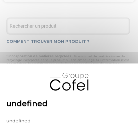
COMMENT TROUVER MON PRODUIT ?
*
Incorporation de matières recyclées :
% minimal de matière issue du
recyclage incorporée dans le produit ou son emballage. Si l’information n'est
pas précisée, le produit ou son emballage ne contient pas de matières
recyclées.
X
* Recyclabilité :
- « produit ou emballage majoritairement recyclable » : la matière recyclée
produite par les processus de recyclage mis en œuvre représente plus de 50
% en masse du déchet collecté
- « produit ou emballage entièrement recyclable » : la matière recyclée
produite par les processus de recyclage mis en œuvre représente plus de 95
% en masse du déchet collecté
undefined
* Primes et pénalités appliquées au produit :
nous déclarons dans cette
rubrique les primes et pénalités déclarées à ECOMAISON et CITEO (Eco
organismes français) lors de la déclaration annuelle de nos produits.
undefined