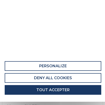
Oreiller Cft Double Housse
Fiche Produit relative aux qualités et
caractéristiques environnementales
QUALITÉS ET CARACTÉRISTIQUES
ENVIRONNEMENTALES DU MEUBLE
QUALITÉS ET CARACTÉRISTIQUES
PERSONALIZE
ENVIRONNEMENTALES DE L’EMBALLAGE
Recyclabilité de l'emballage : Entièrement
DENY ALL COOKIES
recyclable
TOUT ACCEPTER
INFORMATIONS PRODUIT
Code produit : 11979