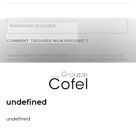
COMMENT TROUVER MON PRODUIT ?
*
Incorporation de matières recyclées :
% minimal de matière issue du
recyclage incorporée dans le produit ou son emballage. Si l’information n'est
pas précisée, le produit ou son emballage ne contient pas de matières
recyclées.
X
* Recyclabilité :
- « produit ou emballage majoritairement recyclable » : la matière recyclée
produite par les processus de recyclage mis en œuvre représente plus de 50
% en masse du déchet collecté
- « produit ou emballage entièrement recyclable » : la matière recyclée
produite par les processus de recyclage mis en œuvre représente plus de 95
% en masse du déchet collecté
undefined
* Primes et pénalités appliquées au produit :
nous déclarons dans cette
rubrique les primes et pénalités déclarées à ECOMAISON et CITEO (Eco
organismes français) lors de la déclaration annuelle de nos produits.
undefined