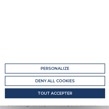
Matelas adulte Serina
Fiche Produit relative aux qualités et
caractéristiques environnementales
QUALITÉS ET CARACTÉRISTIQUES
ENVIRONNEMENTALES DU MEUBLE
Ce produit comporte au moins 39% de
matières recyclées.
PERSONALIZE
Recyclabilité du produit : Majoritairement
Recyclable
DENY ALL COOKIES
QUALITÉS ET CARACTÉRISTIQUES
TOUT ACCEPTER
ENVIRONNEMENTALES DE L’EMBALLAGE
L'emballage de ce produit comporte au moins