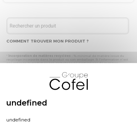
COMMENT TROUVER MON PRODUIT ?
*
Incorporation de matières recyclées :
% minimal de matière issue du
recyclage incorporée dans le produit ou son emballage. Si l’information n'est
pas précisée, le produit ou son emballage ne contient pas de matières
recyclées.
X
* Recyclabilité :
- « produit ou emballage majoritairement recyclable » : la matière recyclée
produite par les processus de recyclage mis en œuvre représente plus de 50
% en masse du déchet collecté
- « produit ou emballage entièrement recyclable » : la matière recyclée
produite par les processus de recyclage mis en œuvre représente plus de 95
% en masse du déchet collecté
undefined
* Primes et pénalités appliquées au produit :
nous déclarons dans cette
rubrique les primes et pénalités déclarées à ECOMAISON et CITEO (Eco
organismes français) lors de la déclaration annuelle de nos produits.
undefined