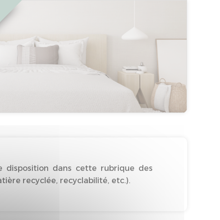
 disposition dans cette rubrique des
re recyclée, recyclabilité, etc.).