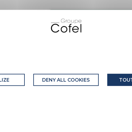
du recyclage
précisée, le
lée produite par
 masse du déchet
produite par les
se du déchet
COMPOSANT 1 : M PLS RE 003
Ce composant comporte au moins
tte rubrique les
rançais) lors de
Recyclabilité du composant : Maj
IZE
DENY ALL COOKIES
TOUT
EMBALLAGE DU COMPOSANT
L'emballage de ce composant c
recyclées.
Recyclabilité de l'emballage : En
Cet emballage bénéficie d’une 