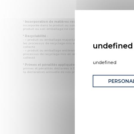
*
Incorporation de matières recyclées :
% minimal de matière issue 
incorporée dans le produit ou son emballage. Si l’information n'est pas 
produit ou son emballage ne contient pas de matières recyclées.
* Recyclabilité :
- « produit ou emballage majoritairement recyclable » : la matière recyc
undefined
les processus de recyclage mis en œuvre représente plus de 50 % en
collecté
- « produit ou emballage entièrement recyclable » : la matière recyclée 
processus de recyclage mis en œuvre représente plus de 95 % en mas
collecté
undefined
* Primes et pénalités appliquées au produit :
nous déclarons dans ce
primes et pénalités déclarées à ECOMAISON et CITEO (Eco organismes f
la déclaration annuelle de nos produits.
PERSONAL