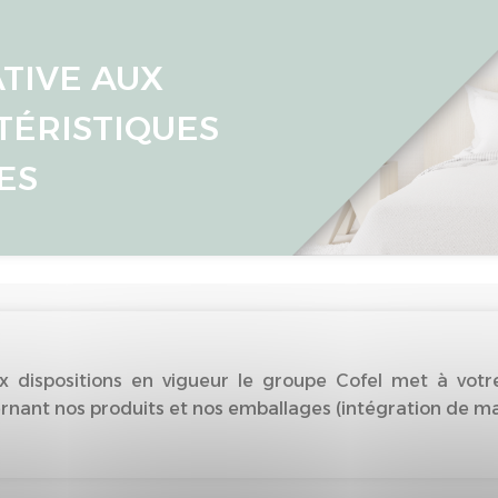
ATIVE AUX
TÉRISTIQUES
ES
dispositions en vigueur le groupe Cofel met à votre
nant nos produits et nos emballages (intégration de matiè