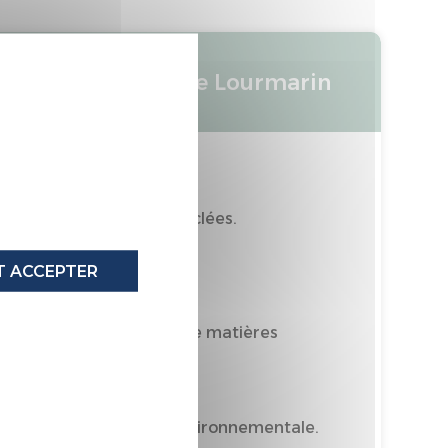
X
Matelas adulte Lourmarin
 54% de matières recyclées.
oritairement Recyclable
 ACCEPTER
omporte au moins 50% de matières
tièrement recyclable
prime de performance environnementale.