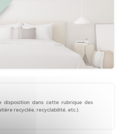
 disposition dans cette rubrique des
re recyclée, recyclabilité, etc.).