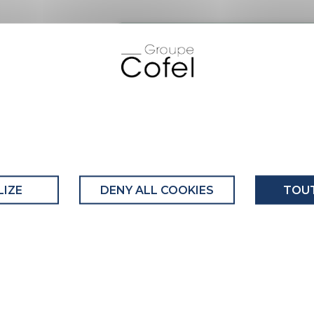
du recyclage
précisée, le
lée produite par
 masse du déchet
produite par les
se du déchet
COMPOSANT 1 : M PLS RE 002
Ce composant comporte au moins
tte rubrique les
rançais) lors de
Recyclabilité du composant : Maj
IZE
DENY ALL COOKIES
TOUT
EMBALLAGE DU COMPOSANT
L'emballage de ce composant c
recyclées.
Recyclabilité de l'emballage : En
Cet emballage bénéficie d’une 