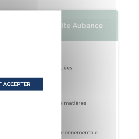
X
Matelas adulte Aubance
 57% de matières recyclées.
oritairement Recyclable
 ACCEPTER
omporte au moins 50% de matières
tièrement recyclable
prime de performance environnementale.