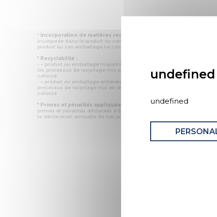
*
Incorporation de matières recyclées :
% minimal de matière issue 
incorporée dans le produit ou son emballage. Si l’information n'est pas 
produit ou son emballage ne contient pas de matières recyclées.
* Recyclabilité :
- « produit ou emballage majoritairement recyclable » : la matière recyc
undefined
les processus de recyclage mis en œuvre représente plus de 50 % en
collecté
- « produit ou emballage entièrement recyclable » : la matière recyclée 
processus de recyclage mis en œuvre représente plus de 95 % en mas
collecté
undefined
* Primes et pénalités appliquées au produit :
nous déclarons dans ce
primes et pénalités déclarées à ECOMAISON et CITEO (Eco organismes f
la déclaration annuelle de nos produits.
PERSONAL