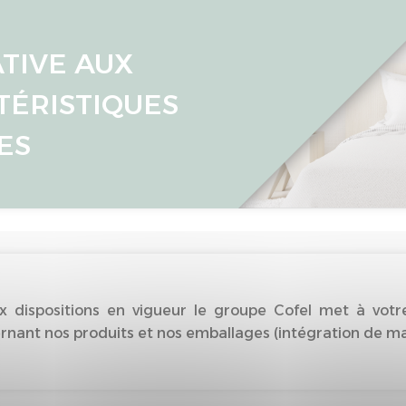
ATIVE AUX
TÉRISTIQUES
ES
dispositions en vigueur le groupe Cofel met à votre
nant nos produits et nos emballages (intégration de matiè