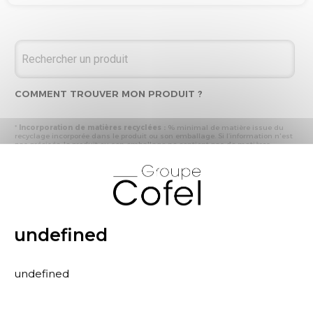
COMMENT TROUVER MON PRODUIT ?
*
Incorporation de matières recyclées :
% minimal de matière issue du
recyclage incorporée dans le produit ou son emballage. Si l’information n'est
pas précisée, le produit ou son emballage ne contient pas de matières
recyclées.
X
* Recyclabilité :
- « produit ou emballage majoritairement recyclable » : la matière recyclée
produite par les processus de recyclage mis en œuvre représente plus de 50
% en masse du déchet collecté
- « produit ou emballage entièrement recyclable » : la matière recyclée
produite par les processus de recyclage mis en œuvre représente plus de 95
% en masse du déchet collecté
undefined
* Primes et pénalités appliquées au produit :
nous déclarons dans cette
rubrique les primes et pénalités déclarées à ECOMAISON et CITEO (Eco
organismes français) lors de la déclaration annuelle de nos produits.
undefined