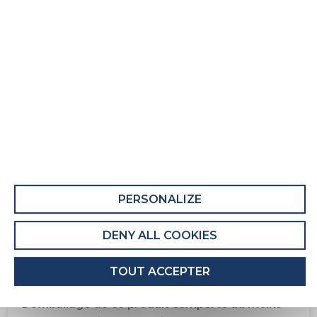
Matelas adulte Pls Mo 005
Fiche Produit relative aux qualités et
caractéristiques environnementales
QUALITÉS ET CARACTÉRISTIQUES
ENVIRONNEMENTALES DU MEUBLE
Ce produit comporte au moins 12% de matières
recyclées.
PERSONALIZE
Recyclabilité du produit : Majoritairement
Recyclable
DENY ALL COOKIES
QUALITÉS ET CARACTÉRISTIQUES
TOUT ACCEPTER
ENVIRONNEMENTALES DE L’EMBALLAGE
L'emballage de ce produit comporte au moins