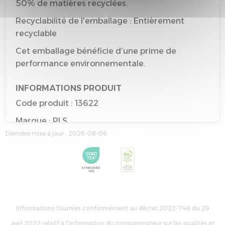
50% de matières recyclées.
Recyclabilité de l'emballage : Entièrement
recyclable
Cet emballage bénéficie d’une prime de
performance environnementale.
INFORMATIONS PRODUIT
Code produit : 13622
Marque : PLS
Dernière mise à jour : 2026-08-06
Type : Matelas adulte
Taille de référence : 140*190
Couleur de référence : EN COURS DE PURGE
Informations fournies conformément au décret 2022-748 du 29
avril 2022 relatif à l'information du consommateur sur les qualités et