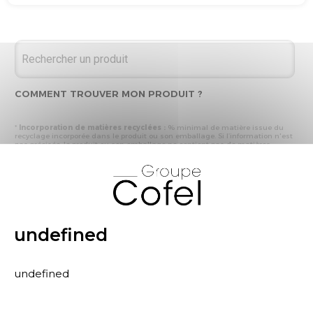
COMMENT TROUVER MON PRODUIT ?
*
Incorporation de matières recyclées :
% minimal de matière issue du
recyclage incorporée dans le produit ou son emballage. Si l’information n'est
pas précisée, le produit ou son emballage ne contient pas de matières
recyclées.
X
* Recyclabilité :
- « produit ou emballage majoritairement recyclable » : la matière recyclée
produite par les processus de recyclage mis en œuvre représente plus de 50
% en masse du déchet collecté
- « produit ou emballage entièrement recyclable » : la matière recyclée
produite par les processus de recyclage mis en œuvre représente plus de 95
% en masse du déchet collecté
undefined
* Primes et pénalités appliquées au produit :
nous déclarons dans cette
rubrique les primes et pénalités déclarées à ECOMAISON et CITEO (Eco
organismes français) lors de la déclaration annuelle de nos produits.
undefined