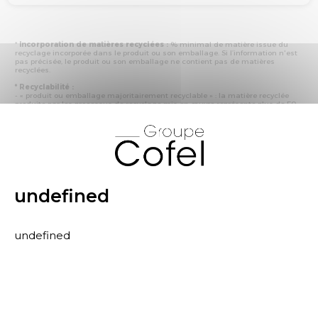
*
Incorporation de matières recyclées :
% minimal de matière issue du
recyclage incorporée dans le produit ou son emballage. Si l’information n'est
pas précisée, le produit ou son emballage ne contient pas de matières
recyclées.
* Recyclabilité :
- « produit ou emballage majoritairement recyclable » : la matière recyclée
produite par les processus de recyclage mis en œuvre représente plus de 50
% en masse du déchet collecté
X
- « produit ou emballage entièrement recyclable » : la matière recyclée
produite par les processus de recyclage mis en œuvre représente plus de 95
% en masse du déchet collecté
* Primes et pénalités appliquées au produit :
nous déclarons dans cette
rubrique les primes et pénalités déclarées à ECOMAISON et CITEO (Eco
organismes français) lors de la déclaration annuelle de nos produits.
undefined
undefined
Matelas adulte Lia