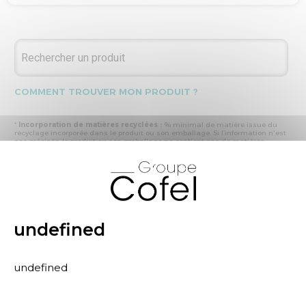
COMMENT TROUVER MON PRODUIT ?
*
Incorporation de matières recyclées :
% minimal de matière issue du
recyclage incorporée dans le produit ou son emballage. Si l’information n'est
pas précisée, le produit ou son emballage ne contient pas de matières
recyclées.
X
* Recyclabilité :
- « produit ou emballage majoritairement recyclable » : la matière recyclée
produite par les processus de recyclage mis en œuvre représente plus de 50
% en masse du déchet collecté
- « produit ou emballage entièrement recyclable » : la matière recyclée
produite par les processus de recyclage mis en œuvre représente plus de 95
% en masse du déchet collecté
undefined
* Primes et pénalités appliquées au produit :
nous déclarons dans cette
rubrique les primes et pénalités déclarées à ECOMAISON et CITEO (Eco
organismes français) lors de la déclaration annuelle de nos produits.
undefined