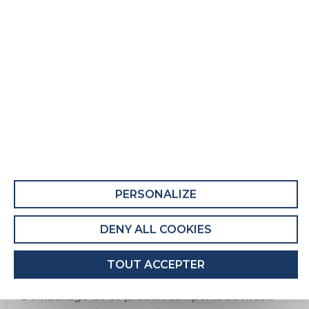
Matelas adulte Green Mousse 3
Fiche Produit relative aux qualités et
caractéristiques environnementales
QUALITÉS ET CARACTÉRISTIQUES
ENVIRONNEMENTALES DU MEUBLE
Ce produit comporte au moins 5% de matières
recyclées.
PERSONALIZE
Recyclabilité du produit : Majoritairement
Recyclable
DENY ALL COOKIES
QUALITÉS ET CARACTÉRISTIQUES
TOUT ACCEPTER
ENVIRONNEMENTALES DE L’EMBALLAGE
L'emballage de ce produit comporte au moins