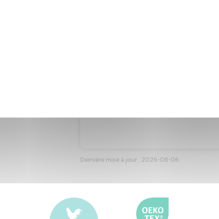
INFORMATIONS PRODUIT
Code produit : 18740
Marque : MERINOS
Type : Matelas adulte
Taille de référence : 140*190
Couleur de référence : BLEU
Dernière mise à jour : 2026-08-06