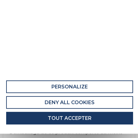
Matelas adulte Formidable
Fiche Produit relative aux qualités et
caractéristiques environnementales
QUALITÉS ET CARACTÉRISTIQUES
ENVIRONNEMENTALES DU MEUBLE
Ce produit comporte au moins 8% de matières
recyclées.
PERSONALIZE
Recyclabilité du produit : Majoritairement
Recyclable
DENY ALL COOKIES
QUALITÉS ET CARACTÉRISTIQUES
TOUT ACCEPTER
ENVIRONNEMENTALES DE L’EMBALLAGE
L'emballage de ce produit comporte au moins