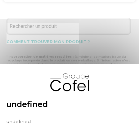
COMMENT TROUVER MON PRODUIT ?
*
Incorporation de matières recyclées :
% minimal de matière issue du
recyclage incorporée dans le produit ou son emballage. Si l’information n'est
pas précisée, le produit ou son emballage ne contient pas de matières
recyclées.
X
* Recyclabilité :
- « produit ou emballage majoritairement recyclable » : la matière recyclée
produite par les processus de recyclage mis en œuvre représente plus de 50
% en masse du déchet collecté
- « produit ou emballage entièrement recyclable » : la matière recyclée
produite par les processus de recyclage mis en œuvre représente plus de 95
% en masse du déchet collecté
undefined
* Primes et pénalités appliquées au produit :
nous déclarons dans cette
rubrique les primes et pénalités déclarées à ECOMAISON et CITEO (Eco
organismes français) lors de la déclaration annuelle de nos produits.
undefined