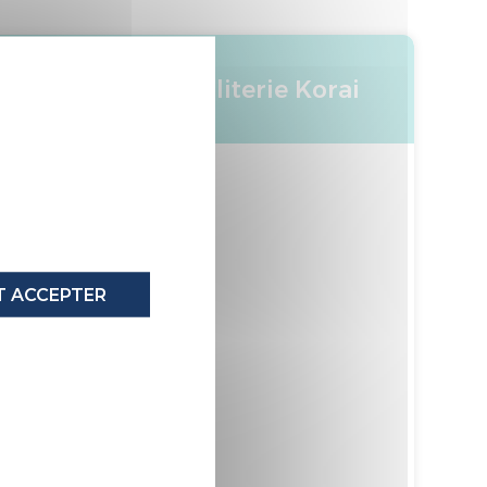
X
Ensemble literie Korai
ERME JACQUARD
 ACCEPTER