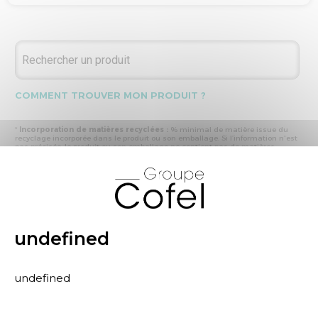
COMMENT TROUVER MON PRODUIT ?
*
Incorporation de matières recyclées :
% minimal de matière issue du
recyclage incorporée dans le produit ou son emballage. Si l’information n'est
pas précisée, le produit ou son emballage ne contient pas de matières
recyclées.
X
* Recyclabilité :
- « produit ou emballage majoritairement recyclable » : la matière recyclée
produite par les processus de recyclage mis en œuvre représente plus de 50
% en masse du déchet collecté
- « produit ou emballage entièrement recyclable » : la matière recyclée
produite par les processus de recyclage mis en œuvre représente plus de 95
% en masse du déchet collecté
undefined
* Primes et pénalités appliquées au produit :
nous déclarons dans cette
rubrique les primes et pénalités déclarées à ECOMAISON et CITEO (Eco
organismes français) lors de la déclaration annuelle de nos produits.
undefined