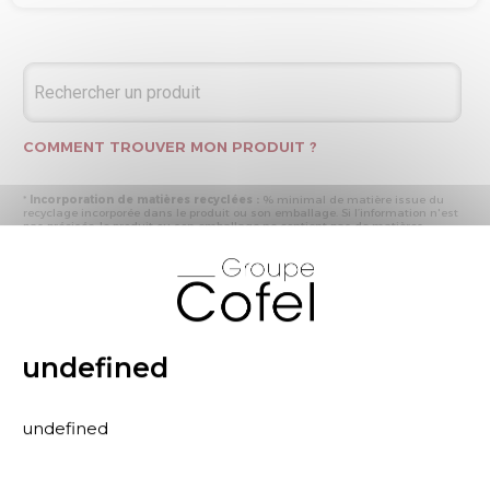
COMMENT TROUVER MON PRODUIT ?
*
Incorporation de matières recyclées :
% minimal de matière issue du
recyclage incorporée dans le produit ou son emballage. Si l’information n'est
pas précisée, le produit ou son emballage ne contient pas de matières
recyclées.
X
* Recyclabilité :
- « produit ou emballage majoritairement recyclable » : la matière recyclée
produite par les processus de recyclage mis en œuvre représente plus de 50
% en masse du déchet collecté
- « produit ou emballage entièrement recyclable » : la matière recyclée
produite par les processus de recyclage mis en œuvre représente plus de 95
% en masse du déchet collecté
undefined
* Primes et pénalités appliquées au produit :
nous déclarons dans cette
rubrique les primes et pénalités déclarées à ECOMAISON et CITEO (Eco
organismes français) lors de la déclaration annuelle de nos produits.
undefined