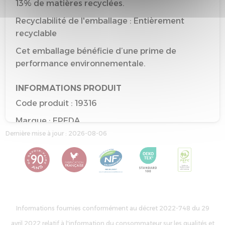
13% de matières recyclées.
Recyclabilité de l'emballage : Entièrement
recyclable
Cet emballage bénéficie d’une prime de
performance environnementale.
INFORMATIONS PRODUIT
Code produit : 19316
Marque : EPEDA
Dernière mise à jour : 2026-08-06
Type : Matelas roulé
Taille de référence : 160*200
Couleur de référence : CHINE GRIS CLAIR
Informations fournies conformément au décret 2022-748 du 29
avril 2022 relatif à l'information du consommateur sur les qualités et