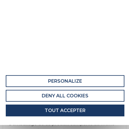
Matelas roulé Alfea
Fiche Produit relative aux qualités et
caractéristiques environnementales
QUALITÉS ET CARACTÉRISTIQUES
ENVIRONNEMENTALES DU MEUBLE
Ce produit comporte au moins 53% de
matières recyclées.
PERSONALIZE
Recyclabilité du produit : Majoritairement
Recyclable
DENY ALL COOKIES
QUALITÉS ET CARACTÉRISTIQUES
TOUT ACCEPTER
ENVIRONNEMENTALES DE L’EMBALLAGE
L'emballage de ce produit comporte au moins