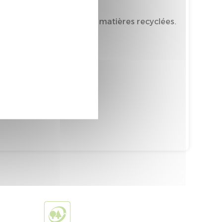
mporte au moins 16% de matières recyclées.
tièrement recyclable