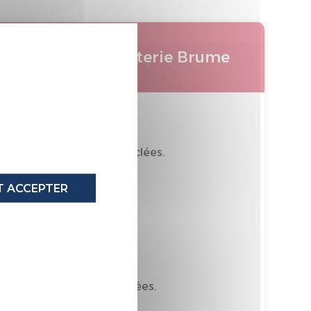
X
Pack literie Brume
 40% de matières recyclées.
oritairement Recyclable
 ACCEPTER
tièrement recyclable
RON LIN
 7% de matières recyclées.