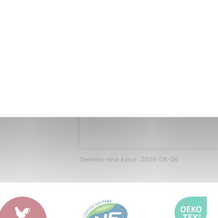
Code produit : 18368
Marque : EPEDA
Type : Matelas adulte
Taille de référence : 160*200
Couleur de référence : BLANC
Dernière mise à jour : 2026-08-06