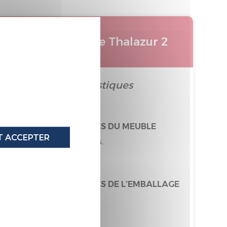
X
Matelas adulte Thalazur 2
qualités et caractéristiques
UES ENVIRONNEMENTALES DU MEUBLE
 ACCEPTER
% de matières recyclées.
tairement recyclable
ES ENVIRONNEMENTALES DE L’EMBALLAGE
tièrement recyclable