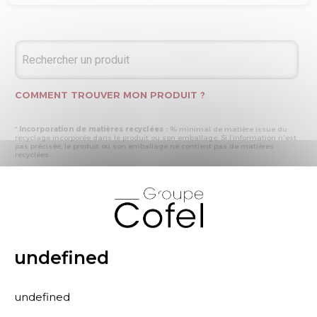
COMMENT TROUVER MON PRODUIT ?
*
Incorporation de matières recyclées :
% minimal de matière issue du
recyclage incorporée dans le produit ou son emballage. Si l’information n'est
pas précisée, le produit ou son emballage ne contient pas de matières
recyclées.
* Recyclabilité :
- « produit ou emballage majoritairement recyclable » : la matière recyclée
X
produite par les processus de recyclage mis en œuvre représente plus de 50
% en masse du déchet collecté
- « produit ou emballage entièrement recyclable » : la matière recyclée
produite par les processus de recyclage mis en œuvre représente plus de 95
% en masse du déchet collecté
* Primes et pénalités appliquées au produit :
nous déclarons dans cette
rubrique les primes et pénalités déclarées à ECOMAISON et CITEO (Eco
undefined
organismes français) lors de la déclaration annuelle de nos produits.
undefined