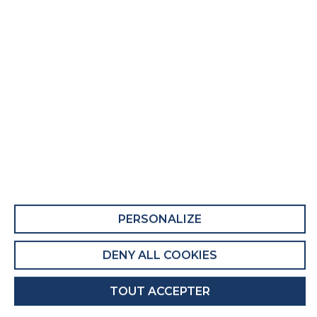
Matelas adulte Cottage
Fiche Produit relative aux qualités et
caractéristiques environnementales
QUALITÉS ET CARACTÉRISTIQUES
ENVIRONNEMENTALES DU MEUBLE
Ce produit comporte au moins 46% de
matières recyclées.
Recyclabilité du produit : Majoritairement
PERSONALIZE
Recyclable
DENY ALL COOKIES
QUALITÉS ET CARACTÉRISTIQUES
ENVIRONNEMENTALES DE L’EMBALLAGE
TOUT ACCEPTER
Recyclabilité de l'emballage : Entièrement