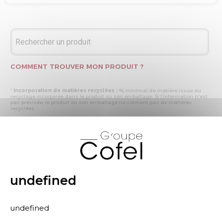
COMMENT TROUVER MON PRODUIT ?
*
Incorporation de matières recyclées :
% minimal de matière issue du
recyclage incorporée dans le produit ou son emballage. Si l’information n'est
pas précisée, le produit ou son emballage ne contient pas de matières
recyclées.
* Recyclabilité :
- « produit ou emballage majoritairement recyclable » : la matière recyclée
X
produite par les processus de recyclage mis en œuvre représente plus de 50
% en masse du déchet collecté
- « produit ou emballage entièrement recyclable » : la matière recyclée
produite par les processus de recyclage mis en œuvre représente plus de 95
% en masse du déchet collecté
* Primes et pénalités appliquées au produit :
nous déclarons dans cette
rubrique les primes et pénalités déclarées à ECOMAISON et CITEO (Eco
undefined
organismes français) lors de la déclaration annuelle de nos produits.
undefined