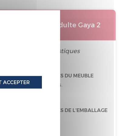
X
Matelas adulte Gaya 2
qualités et caractéristiques
UES ENVIRONNEMENTALES DU MEUBLE
 ACCEPTER
9% de matières recyclées.
tairement Recyclable
ES ENVIRONNEMENTALES DE L’EMBALLAGE
tièrement recyclable