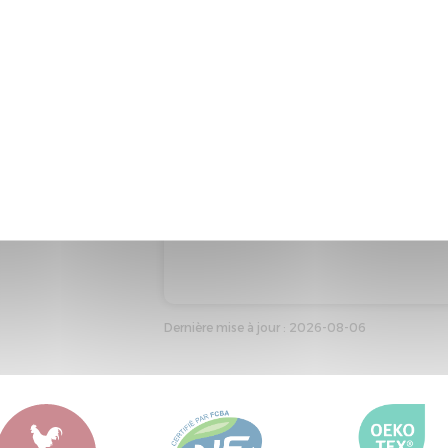
Code produit : 17508
Marque : EPEDA
Type : Matelas adulte
Taille de référence : 140*190
Couleur de référence : CHEVRON
Dernière mise à jour : 2026-08-06