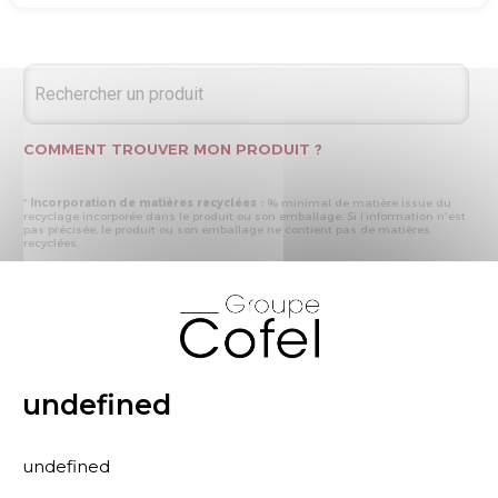
COMMENT TROUVER MON PRODUIT ?
*
Incorporation de matières recyclées :
% minimal de matière issue du
recyclage incorporée dans le produit ou son emballage. Si l’information n'est
pas précisée, le produit ou son emballage ne contient pas de matières
recyclées.
* Recyclabilité :
- « produit ou emballage majoritairement recyclable » : la matière recyclée
X
produite par les processus de recyclage mis en œuvre représente plus de 50
% en masse du déchet collecté
- « produit ou emballage entièrement recyclable » : la matière recyclée
produite par les processus de recyclage mis en œuvre représente plus de 95
% en masse du déchet collecté
* Primes et pénalités appliquées au produit :
nous déclarons dans cette
rubrique les primes et pénalités déclarées à ECOMAISON et CITEO (Eco
undefined
organismes français) lors de la déclaration annuelle de nos produits.
undefined