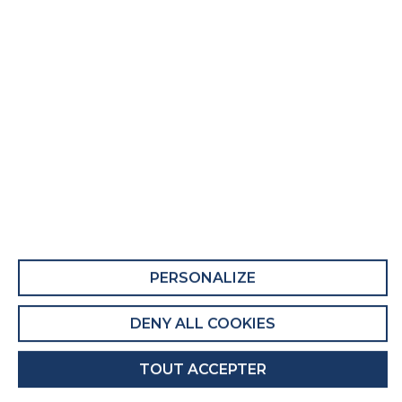
Matelas adulte Lutetia
Fiche Produit relative aux qualités et
caractéristiques environnementales
QUALITÉS ET CARACTÉRISTIQUES
ENVIRONNEMENTALES DU MEUBLE
Ce produit comporte au moins 2% de matières
recyclées.
Recyclabilité du produit : Majoritairement
PERSONALIZE
Recyclable
DENY ALL COOKIES
QUALITÉS ET CARACTÉRISTIQUES
ENVIRONNEMENTALES DE L’EMBALLAGE
TOUT ACCEPTER
Recyclabilité de l'emballage : Entièrement