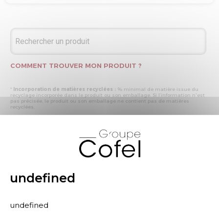
COMMENT TROUVER MON PRODUIT ?
*
Incorporation de matières recyclées :
% minimal de matière issue du
recyclage incorporée dans le produit ou son emballage. Si l’information n'est
pas précisée, le produit ou son emballage ne contient pas de matières
recyclées.
* Recyclabilité :
- « produit ou emballage majoritairement recyclable » : la matière recyclée
X
produite par les processus de recyclage mis en œuvre représente plus de 50
% en masse du déchet collecté
- « produit ou emballage entièrement recyclable » : la matière recyclée
produite par les processus de recyclage mis en œuvre représente plus de 95
% en masse du déchet collecté
* Primes et pénalités appliquées au produit :
nous déclarons dans cette
rubrique les primes et pénalités déclarées à ECOMAISON et CITEO (Eco
undefined
organismes français) lors de la déclaration annuelle de nos produits.
undefined