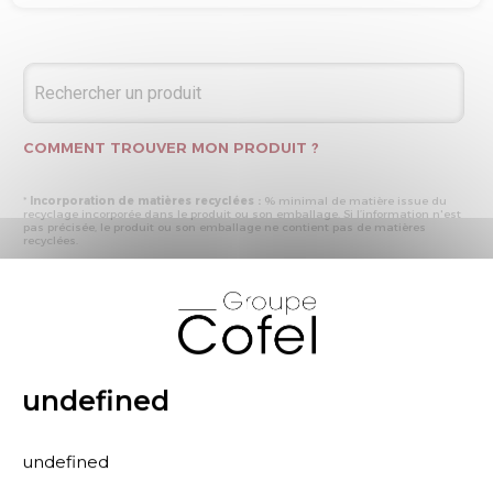
COMMENT TROUVER MON PRODUIT ?
*
Incorporation de matières recyclées :
% minimal de matière issue du
recyclage incorporée dans le produit ou son emballage. Si l’information n'est
pas précisée, le produit ou son emballage ne contient pas de matières
recyclées.
* Recyclabilité :
- « produit ou emballage majoritairement recyclable » : la matière recyclée
X
produite par les processus de recyclage mis en œuvre représente plus de 50
% en masse du déchet collecté
- « produit ou emballage entièrement recyclable » : la matière recyclée
produite par les processus de recyclage mis en œuvre représente plus de 95
% en masse du déchet collecté
* Primes et pénalités appliquées au produit :
nous déclarons dans cette
rubrique les primes et pénalités déclarées à ECOMAISON et CITEO (Eco
undefined
organismes français) lors de la déclaration annuelle de nos produits.
undefined