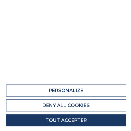
Matelas adulte Trois Etoiles
Fiche Produit relative aux qualités et
caractéristiques environnementales
QUALITÉS ET CARACTÉRISTIQUES
ENVIRONNEMENTALES DU MEUBLE
Ce produit comporte au moins 52% de
matières recyclées.
Recyclabilité du produit : Majoritairement
PERSONALIZE
Recyclable
DENY ALL COOKIES
QUALITÉS ET CARACTÉRISTIQUES
ENVIRONNEMENTALES DE L’EMBALLAGE
TOUT ACCEPTER
Recyclabilité de l'emballage : Entièrement