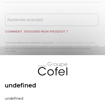
COMMENT TROUVER MON PRODUIT ?
*
Incorporation de matières recyclées :
% minimal de matière issue du
recyclage incorporée dans le produit ou son emballage. Si l’information n'est
pas précisée, le produit ou son emballage ne contient pas de matières
recyclées.
* Recyclabilité :
- « produit ou emballage majoritairement recyclable » : la matière recyclée
X
produite par les processus de recyclage mis en œuvre représente plus de 50
% en masse du déchet collecté
- « produit ou emballage entièrement recyclable » : la matière recyclée
produite par les processus de recyclage mis en œuvre représente plus de 95
% en masse du déchet collecté
* Primes et pénalités appliquées au produit :
nous déclarons dans cette
rubrique les primes et pénalités déclarées à ECOMAISON et CITEO (Eco
undefined
organismes français) lors de la déclaration annuelle de nos produits.
undefined