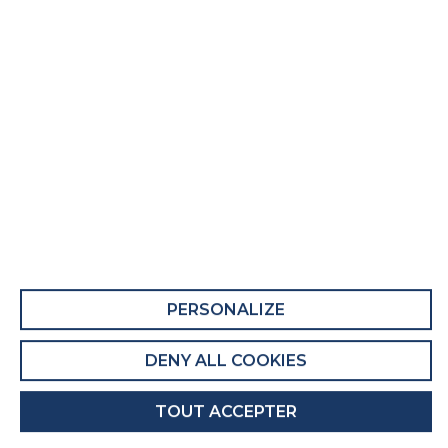
Matelas adulte L'ailleurs
Fiche Produit relative aux qualités et
caractéristiques environnementales
QUALITÉS ET CARACTÉRISTIQUES
ENVIRONNEMENTALES DU MEUBLE
Ce produit comporte au moins 53% de
matières recyclées.
Recyclabilité du produit : Majoritairement
PERSONALIZE
Recyclable
DENY ALL COOKIES
QUALITÉS ET CARACTÉRISTIQUES
ENVIRONNEMENTALES DE L’EMBALLAGE
TOUT ACCEPTER
Recyclabilité de l'emballage : Entièrement