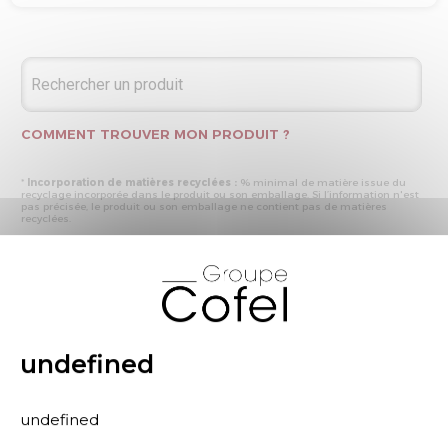
COMMENT TROUVER MON PRODUIT ?
*
Incorporation de matières recyclées :
% minimal de matière issue du
recyclage incorporée dans le produit ou son emballage. Si l’information n'est
pas précisée, le produit ou son emballage ne contient pas de matières
recyclées.
* Recyclabilité :
- « produit ou emballage majoritairement recyclable » : la matière recyclée
X
produite par les processus de recyclage mis en œuvre représente plus de 50
% en masse du déchet collecté
- « produit ou emballage entièrement recyclable » : la matière recyclée
produite par les processus de recyclage mis en œuvre représente plus de 95
% en masse du déchet collecté
* Primes et pénalités appliquées au produit :
nous déclarons dans cette
rubrique les primes et pénalités déclarées à ECOMAISON et CITEO (Eco
undefined
organismes français) lors de la déclaration annuelle de nos produits.
undefined