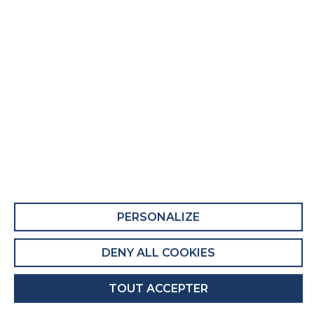
Surmatelas Actif Cocoon
Fiche Produit relative aux qualités et
caractéristiques environnementales
QUALITÉS ET CARACTÉRISTIQUES
ENVIRONNEMENTALES DU MEUBLE
Ce produit comporte au moins 6% de matières
recyclées.
Recyclabilité du produit : Majoritairement
PERSONALIZE
Recyclable
DENY ALL COOKIES
QUALITÉS ET CARACTÉRISTIQUES
ENVIRONNEMENTALES DE L’EMBALLAGE
TOUT ACCEPTER
Recyclabilité de l'emballage : Entièrement