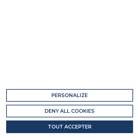
Matelas adulte L'extravagant
Fiche Produit relative aux qualités et
caractéristiques environnementales
QUALITÉS ET CARACTÉRISTIQUES
ENVIRONNEMENTALES DU MEUBLE
Ce produit comporte au moins 41% de matières
recyclées.
Recyclabilité du produit : Majoritairement
PERSONALIZE
Recyclable
DENY ALL COOKIES
QUALITÉS ET CARACTÉRISTIQUES
ENVIRONNEMENTALES DE L’EMBALLAGE
TOUT ACCEPTER
Recyclabilité de l'emballage : Entièrement