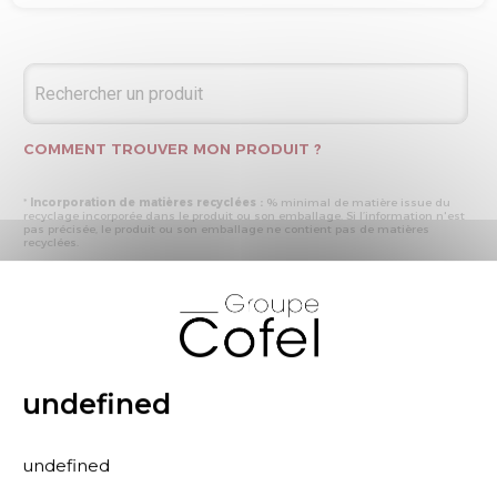
COMMENT TROUVER MON PRODUIT ?
*
Incorporation de matières recyclées :
% minimal de matière issue du
recyclage incorporée dans le produit ou son emballage. Si l’information n'est
pas précisée, le produit ou son emballage ne contient pas de matières
recyclées.
* Recyclabilité :
- « produit ou emballage majoritairement recyclable » : la matière recyclée
X
produite par les processus de recyclage mis en œuvre représente plus de 50
% en masse du déchet collecté
- « produit ou emballage entièrement recyclable » : la matière recyclée
produite par les processus de recyclage mis en œuvre représente plus de 95
% en masse du déchet collecté
* Primes et pénalités appliquées au produit :
nous déclarons dans cette
rubrique les primes et pénalités déclarées à ECOMAISON et CITEO (Eco
undefined
organismes français) lors de la déclaration annuelle de nos produits.
undefined