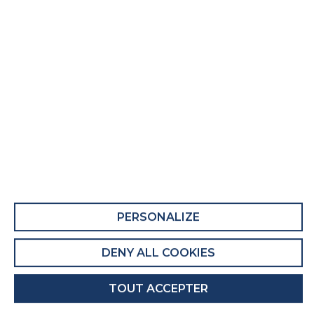
Matelas adulte Le Supreme
Fiche Produit relative aux qualités et
caractéristiques environnementales
QUALITÉS ET CARACTÉRISTIQUES
ENVIRONNEMENTALES DU MEUBLE
Ce produit comporte au moins 30% de
matières recyclées.
Recyclabilité du produit : Majoritairement
PERSONALIZE
Recyclable
DENY ALL COOKIES
QUALITÉS ET CARACTÉRISTIQUES
ENVIRONNEMENTALES DE L’EMBALLAGE
TOUT ACCEPTER
Recyclabilité de l'emballage : Entièrement