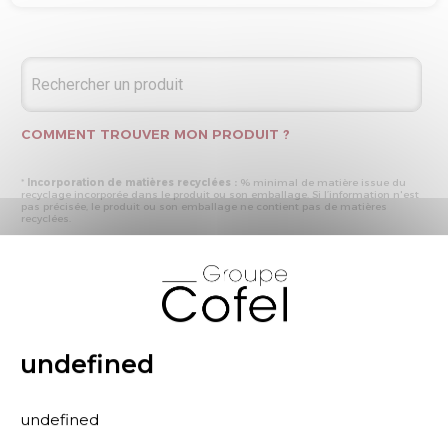
COMMENT TROUVER MON PRODUIT ?
*
Incorporation de matières recyclées :
% minimal de matière issue du
recyclage incorporée dans le produit ou son emballage. Si l’information n'est
pas précisée, le produit ou son emballage ne contient pas de matières
recyclées.
* Recyclabilité :
- « produit ou emballage majoritairement recyclable » : la matière recyclée
X
produite par les processus de recyclage mis en œuvre représente plus de 50
% en masse du déchet collecté
- « produit ou emballage entièrement recyclable » : la matière recyclée
produite par les processus de recyclage mis en œuvre représente plus de 95
% en masse du déchet collecté
* Primes et pénalités appliquées au produit :
nous déclarons dans cette
rubrique les primes et pénalités déclarées à ECOMAISON et CITEO (Eco
undefined
organismes français) lors de la déclaration annuelle de nos produits.
undefined