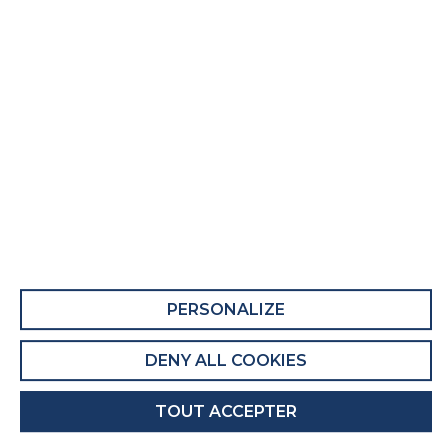
Protection textile Serenite
Fiche Produit relative aux qualités et
caractéristiques environnementales
QUALITÉS ET CARACTÉRISTIQUES
ENVIRONNEMENTALES DU MEUBLE
QUALITÉS ET CARACTÉRISTIQUES
ENVIRONNEMENTALES DE L’EMBALLAGE
PERSONALIZE
Recyclabilité de l'emballage : Entièrement
recyclable
DENY ALL COOKIES
INFORMATIONS PRODUIT
TOUT ACCEPTER
Code produit : 13909