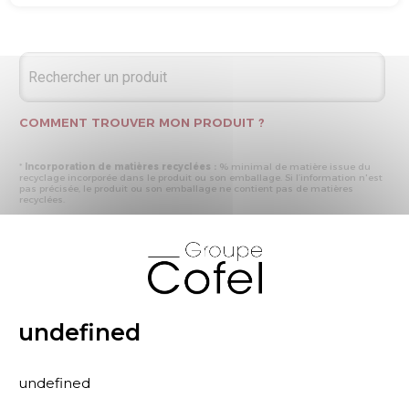
COMMENT TROUVER MON PRODUIT ?
*
Incorporation de matières recyclées :
% minimal de matière issue du
recyclage incorporée dans le produit ou son emballage. Si l’information n'est
pas précisée, le produit ou son emballage ne contient pas de matières
recyclées.
* Recyclabilité :
- « produit ou emballage majoritairement recyclable » : la matière recyclée
X
produite par les processus de recyclage mis en œuvre représente plus de 50
% en masse du déchet collecté
- « produit ou emballage entièrement recyclable » : la matière recyclée
produite par les processus de recyclage mis en œuvre représente plus de 95
% en masse du déchet collecté
* Primes et pénalités appliquées au produit :
nous déclarons dans cette
rubrique les primes et pénalités déclarées à ECOMAISON et CITEO (Eco
undefined
organismes français) lors de la déclaration annuelle de nos produits.
undefined