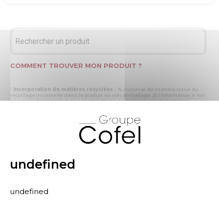
COMMENT TROUVER MON PRODUIT ?
*
Incorporation de matières recyclées :
% minimal de matière issue du
recyclage incorporée dans le produit ou son emballage. Si l’information n'est
pas précisée, le produit ou son emballage ne contient pas de matières
recyclées.
X
* Recyclabilité :
- « produit ou emballage majoritairement recyclable » : la matière recyclée
produite par les processus de recyclage mis en œuvre représente plus de 50
% en masse du déchet collecté
- « produit ou emballage entièrement recyclable » : la matière recyclée
produite par les processus de recyclage mis en œuvre représente plus de 95
% en masse du déchet collecté
undefined
* Primes et pénalités appliquées au produit :
nous déclarons dans cette
rubrique les primes et pénalités déclarées à ECOMAISON et CITEO (Eco
organismes français) lors de la déclaration annuelle de nos produits.
undefined