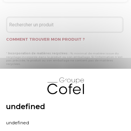
COMMENT TROUVER MON PRODUIT ?
*
Incorporation de matières recyclées :
% minimal de matière issue du
recyclage incorporée dans le produit ou son emballage. Si l’information n'est
pas précisée, le produit ou son emballage ne contient pas de matières
recyclées.
* Recyclabilité :
- « produit ou emballage majoritairement recyclable » : la matière recyclée
X
produite par les processus de recyclage mis en œuvre représente plus de 50
% en masse du déchet collecté
- « produit ou emballage entièrement recyclable » : la matière recyclée
produite par les processus de recyclage mis en œuvre représente plus de 95
% en masse du déchet collecté
* Primes et pénalités appliquées au produit :
nous déclarons dans cette
rubrique les primes et pénalités déclarées à ECOMAISON et CITEO (Eco
undefined
organismes français) lors de la déclaration annuelle de nos produits.
undefined