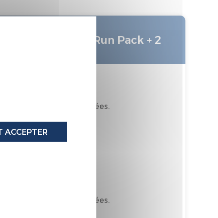
X
Pack literie Run Pack + 2
 7% de matières recyclées.
oritairement Recyclable
 ACCEPTER
tièrement recyclable
 7% de matières recyclées.