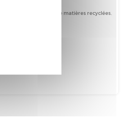
mporte au moins 30% de matières recyclées.
tièrement recyclable
tièrement recyclable