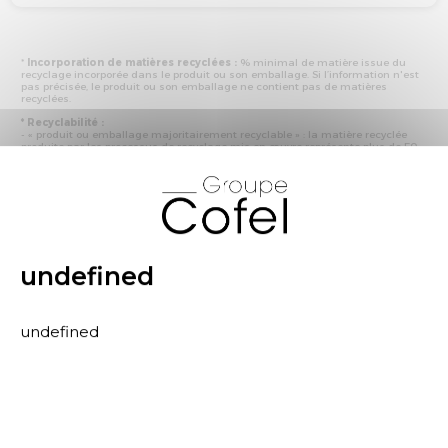
*
Incorporation de matières recyclées :
% minimal de matière issue du
recyclage incorporée dans le produit ou son emballage. Si l’information n'est
pas précisée, le produit ou son emballage ne contient pas de matières
recyclées.
* Recyclabilité :
- « produit ou emballage majoritairement recyclable » : la matière recyclée
produite par les processus de recyclage mis en œuvre représente plus de 50
% en masse du déchet collecté
X
- « produit ou emballage entièrement recyclable » : la matière recyclée
produite par les processus de recyclage mis en œuvre représente plus de 95
% en masse du déchet collecté
* Primes et pénalités appliquées au produit :
nous déclarons dans cette
rubrique les primes et pénalités déclarées à ECOMAISON et CITEO (Eco
organismes français) lors de la déclaration annuelle de nos produits.
undefined
undefined
Matelas relaxation Rotation
Fiche Produit relative aux qualités et